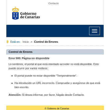
Contacto
Toggle
navigation
Está en:
Inicio
>
Control de Errores
Control de Errores
Error 500: Página no disponible
Lo sentimos, el portal al que está intentado acceder no está disponible. Esto
puede ocurrir por varios motivos:
El portal puede no estar disponible "Temporalmente".
Ha introducido un URL incorrecto. Compruebe y asegúrese de que está
bien escrito.
Atención:
Si desea informar, por favor, hágalo desde Contacto.
© Gobierno de Canarias