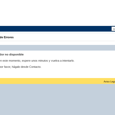
de Errores
idor no disponible
 en este momento, espere unos minutos y vuelva a intentarlo.
por favor, hágalo desde Contacto.
Aviso Lega