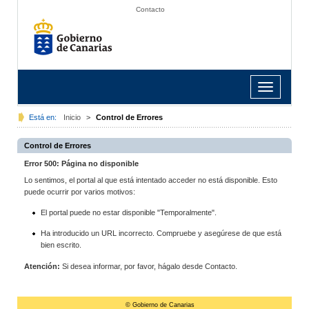
Contacto
Toggle
navigation
Está en:
Inicio
>
Control de Errores
Control de Errores
Error 500: Página no disponible
Lo sentimos, el portal al que está intentado acceder no está disponible. Esto
puede ocurrir por varios motivos:
El portal puede no estar disponible "Temporalmente".
Ha introducido un URL incorrecto. Compruebe y asegúrese de que está
bien escrito.
Atención:
Si desea informar, por favor, hágalo desde Contacto.
© Gobierno de Canarias