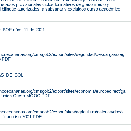
istados provisionales ciclos formativos de grado medio y
 bilingüe autorizados, a subsanar y excluidos curso académico
el BOE núm. 11 de 2021
rnodecanarias.org/cmsgob2/export/sites/seguridad/descargas/seg
ro.PDF
AS_DE_SOL
rnodecanarias.org/cmsgob2/export/sites/economia/europedirect/ga
-difusion-Curso-MOOC.PDF
nodecanarias.org/cmsgob2/export/sites/agricultura/galerias/doc/s
tificado-iso-9001.PDF