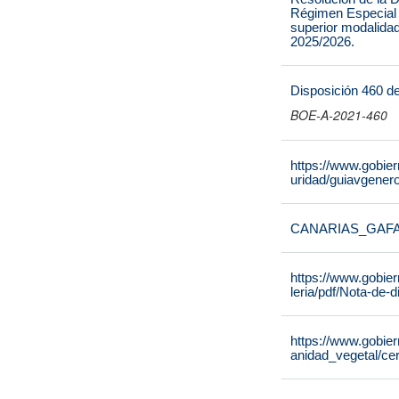
Régimen Especial l
superior modalidad
2025/2026.
Disposición 460 d
BOE-A-2021-460
https://www.gobie
uridad/guiavgene
CANARIAS_GAF
https://www.gobie
leria/pdf/Nota-de
https://www.gobier
anidad_vegetal/cer