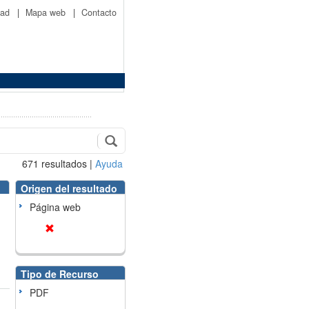
idad
|
Mapa web
|
Contacto
671
resultados
|
Ayuda
Origen del resultado
Página web
Tipo de Recurso
PDF