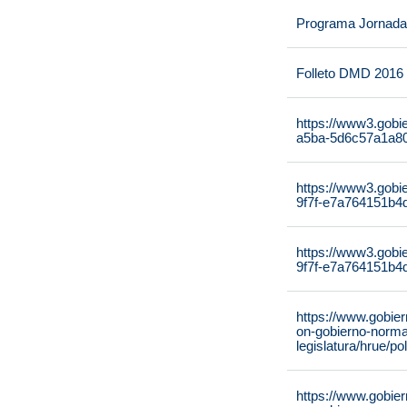
Programa Jornada 
Folleto DMD 2016
https://www3.gobi
a5ba-5d6c57a1a8
https://www3.gobi
9f7f-e7a764151b
https://www3.gobi
9f7f-e7a764151b4
https://www.gobie
on-gobierno-normat
legislatura/hrue/po
https://www.gobie