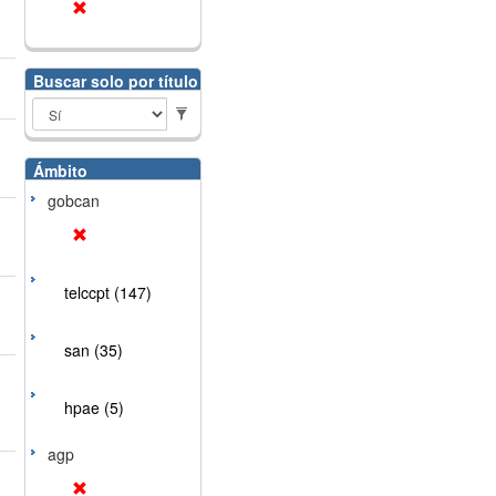
Buscar solo por título
Ámbito
gobcan
telccpt (147)
san (35)
hpae (5)
agp