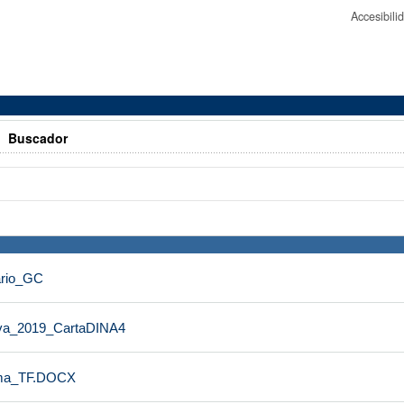
Accesibil
>
Buscador
ario_GC
tiva_2019_CartaDINA4
ama_TF.DOCX