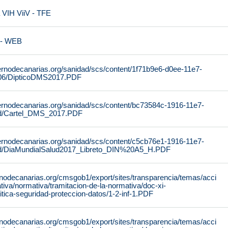
VIH ViiV - TFE
 - WEB
ernodecanarias.org/sanidad/scs/content/1f71b9e6-d0ee-11e7-
06/DipticoDMS2017.PDF
ernodecanarias.org/sanidad/scs/content/bc73584c-1916-11e7-
4d/Cartel_DMS_2017.PDF
ernodecanarias.org/sanidad/scs/content/c5cb76e1-1916-11e7-
d/DiaMundialSalud2017_Libreto_DIN%20A5_H.PDF
rnodecanarias.org/cmsgob1/export/sites/transparencia/temas/acci
iva/normativa/tramitacion-de-la-normativa/doc-xi-
litica-seguridad-proteccion-datos/1-2-inf-1.PDF
rnodecanarias.org/cmsgob1/export/sites/transparencia/temas/acci