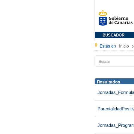
BUSCADOR
Estás en
Inicio
Resultados
Jornadas_Formul
ParentalidadPosi
Jornadas_Progr