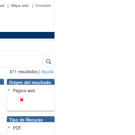
idad
|
Mapa web
|
Contacto
671
resultados
|
Ayuda
Origen del resultado
Página web
Tipo de Recurso
PDF