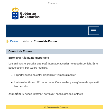
Contacto
Toggle
navigation
Está en:
Inicio
>
Control de Errores
Control de Errores
Error 500: Página no disponible
Lo sentimos, el portal al que está intentado acceder no está disponible. Esto
puede ocurrir por varios motivos:
El portal puede no estar disponible "Temporalmente".
Ha introducido un URL incorrecto. Compruebe y asegúrese de que está
bien escrito.
Atención:
Si desea informar, por favor, hágalo desde Contacto.
© Gobierno de Canarias