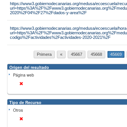
https://www3.gobiernodecanarias.org/medusa/ecoescuela/recu
url=https%3A%2F%2Fwww3.gobiernodecanarias.org%2Fmedu
2020%2F04%2F27%2Fdados-y-area%2F
https://www3.gobiernodecanarias.org/medusa/ecoescuela/hora
url=https%3A%2F%2Fwww3.gobiernodecanarias.org%2Fmedu
codigo%2Factividades%2Factividades-2020-2021%2F
Primera
«
45667
45668
45669
Origen del resultado
Página web
Tipo de Recurso
Otros