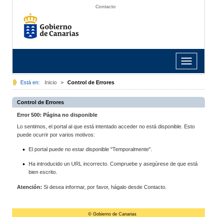
Contacto
Toggle
navigation
Está en:
Inicio
>
Control de Errores
Control de Errores
Error 500: Página no disponible
Lo sentimos, el portal al que está intentado acceder no está disponible. Esto
puede ocurrir por varios motivos:
El portal puede no estar disponible "Temporalmente".
Ha introducido un URL incorrecto. Compruebe y asegúrese de que está
bien escrito.
Atención:
Si desea informar, por favor, hágalo desde Contacto.
© Gobierno de Canarias