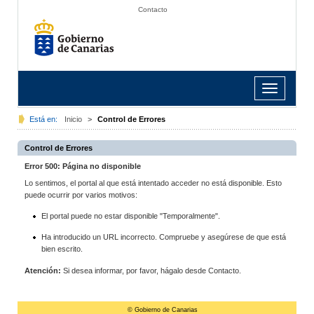
Contacto
Toggle
navigation
Está en:
Inicio
>
Control de Errores
Control de Errores
Error 500: Página no disponible
Lo sentimos, el portal al que está intentado acceder no está disponible. Esto
puede ocurrir por varios motivos:
El portal puede no estar disponible "Temporalmente".
Ha introducido un URL incorrecto. Compruebe y asegúrese de que está
bien escrito.
Atención:
Si desea informar, por favor, hágalo desde Contacto.
© Gobierno de Canarias