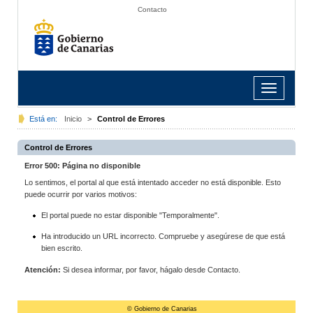
Contacto
Toggle
navigation
Está en:
Inicio
>
Control de Errores
Control de Errores
Error 500: Página no disponible
Lo sentimos, el portal al que está intentado acceder no está disponible. Esto
puede ocurrir por varios motivos:
El portal puede no estar disponible "Temporalmente".
Ha introducido un URL incorrecto. Compruebe y asegúrese de que está
bien escrito.
Atención:
Si desea informar, por favor, hágalo desde Contacto.
© Gobierno de Canarias