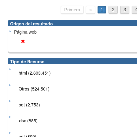
Primera
«
1
2
3
Origen del resultado
Página web
Tipo de Recurso
html (2.603.451)
Otros (524.501)
odt (2.753)
xlsx (885)
pdf (809)