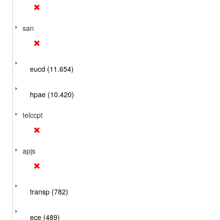
san
eucd (11.654)
hpae (10.420)
telccpt
apjs
transp (782)
ece (489)