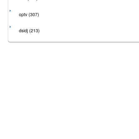
optv (307)
dsidj (213)