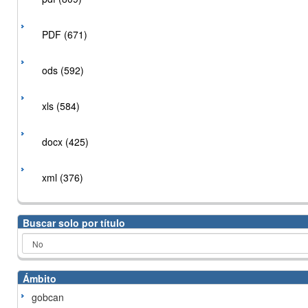
PDF (671)
ods (592)
xls (584)
docx (425)
xml (376)
Buscar solo por título
Ámbito
gobcan