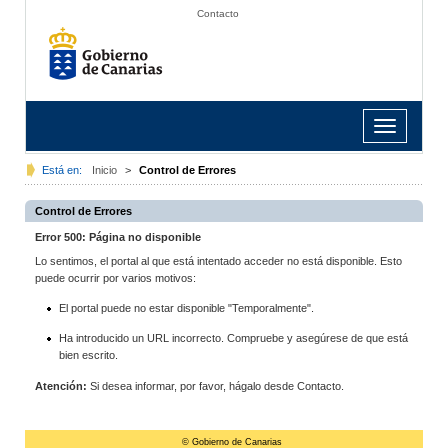
Contacto
Toggle
navigation
Está en:
Inicio
>
Control de Errores
Control de Errores
Error 500: Página no disponible
Lo sentimos, el portal al que está intentado acceder no está disponible. Esto
puede ocurrir por varios motivos:
El portal puede no estar disponible "Temporalmente".
Ha introducido un URL incorrecto. Compruebe y asegúrese de que está
bien escrito.
Atención:
Si desea informar, por favor, hágalo desde Contacto.
© Gobierno de Canarias