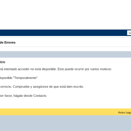
de Errores
ible
stá intentado acceder no está disponible. Esto puede ocurrir por varios motivos:
disponible "Temporalmente".
correcto. Compruebe y asegúrese de que está bien escrito.
por favor, hágalo desde Contacto.
Aviso Lega