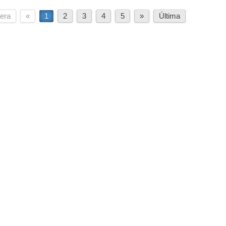
era
«
1
2
3
4
5
»
Última