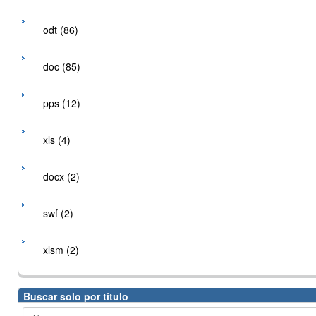
odt (86)
doc (85)
pps (12)
xls (4)
docx (2)
swf (2)
xlsm (2)
Buscar solo por título