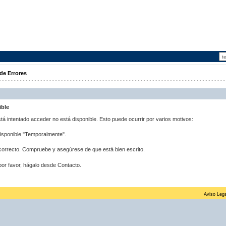
de Errores
ible
stá intentado acceder no está disponible. Esto puede ocurrir por varios motivos:
disponible "Temporalmente".
correcto. Compruebe y asegúrese de que está bien escrito.
por favor, hágalo desde Contacto.
Aviso Lega