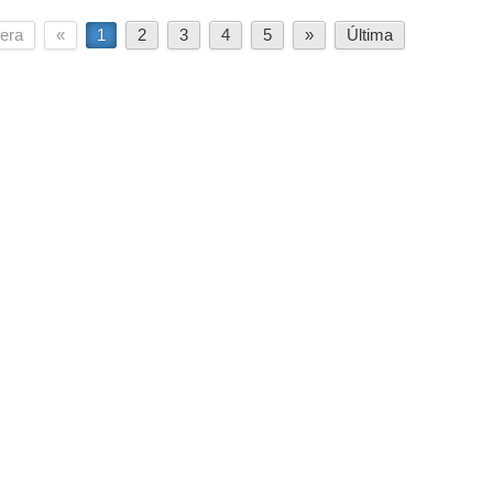
era
«
1
2
3
4
5
»
Última