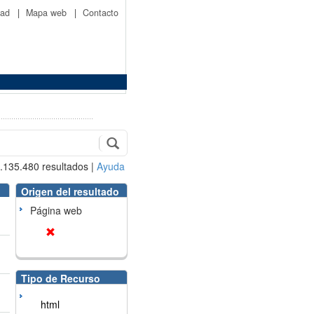
idad
|
Mapa web
|
Contacto
.135.480
resultados
|
Ayuda
Origen del resultado
Página web
Tipo de Recurso
html