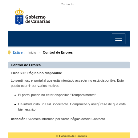
Contacto
Toggle
navigation
Está en:
Inicio
>
Control de Errores
Control de Errores
Error 500: Página no disponible
Lo sentimos, el portal al que está intentado acceder no está disponible. Esto
puede ocurrir por varios motivos:
El portal puede no estar disponible "Temporalmente".
Ha introducido un URL incorrecto. Compruebe y asegúrese de que está
bien escrito.
Atención:
Si desea informar, por favor, hágalo desde Contacto.
© Gobierno de Canarias