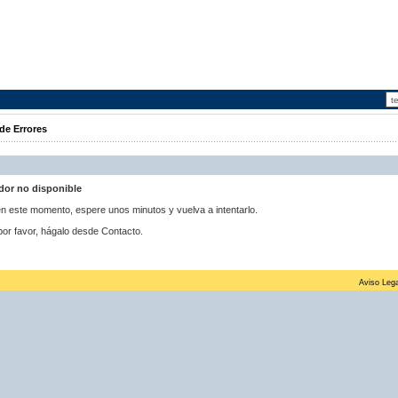
de Errores
idor no disponible
 en este momento, espere unos minutos y vuelva a intentarlo.
por favor, hágalo desde Contacto.
Aviso Lega