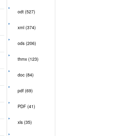
odt (527)
xml (374)
ods (206)
thmx (123)
doc (84)
pdf (69)
PDF (41)
xls (35)