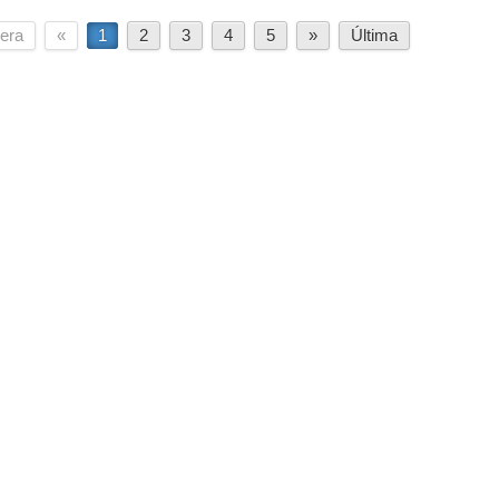
era
«
1
2
3
4
5
»
Última