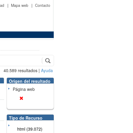
idad
|
Mapa web
|
Contacto
40.589
resultados
|
Ayuda
Origen del resultado
Página web
Tipo de Recurso
html (39.072)