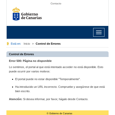
Contacto
Toggle
navigation
Está en:
Inicio
>
Control de Errores
Control de Errores
Error 500: Página no disponible
Lo sentimos, el portal al que está intentado acceder no está disponible. Esto
puede ocurrir por varios motivos:
El portal puede no estar disponible "Temporalmente".
Ha introducido un URL incorrecto. Compruebe y asegúrese de que está
bien escrito.
Atención:
Si desea informar, por favor, hágalo desde Contacto.
© Gobierno de Canarias