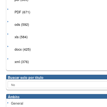
PDF (671)
ods (592)
xls (584)
docx (425)
xml (376)
Buscar solo por título
Ámbito
General