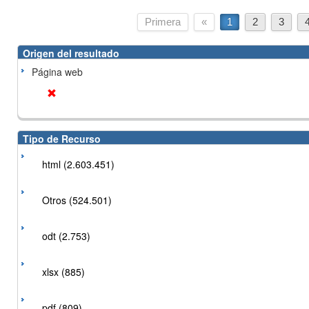
Primera
«
1
2
3
Origen del resultado
Página web
Tipo de Recurso
html (2.603.451)
Otros (524.501)
odt (2.753)
xlsx (885)
pdf (809)