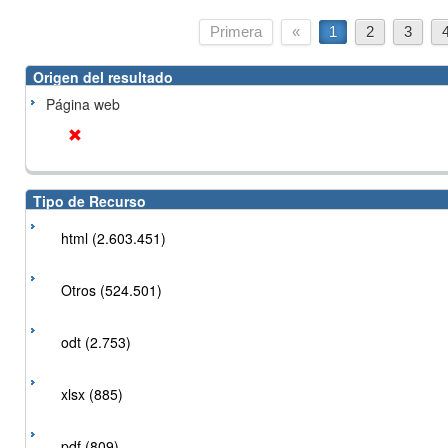
Primera
«
1
2
3
Origen del resultado
Página web
Tipo de Recurso
html (2.603.451)
Otros (524.501)
odt (2.753)
xlsx (885)
pdf (809)