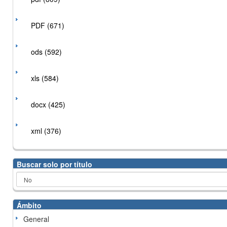
PDF (671)
ods (592)
xls (584)
docx (425)
xml (376)
Buscar solo por título
Ámbito
General