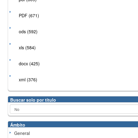
PDF (671)
ods (592)
xls (584)
docx (425)
xml (376)
Buscar solo por título
Ámbito
General