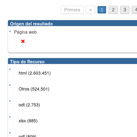
Primera
«
1
2
3
Origen del resultado
Página web
Tipo de Recurso
html (2.603.451)
Otros (524.501)
odt (2.753)
xlsx (885)
pdf (809)