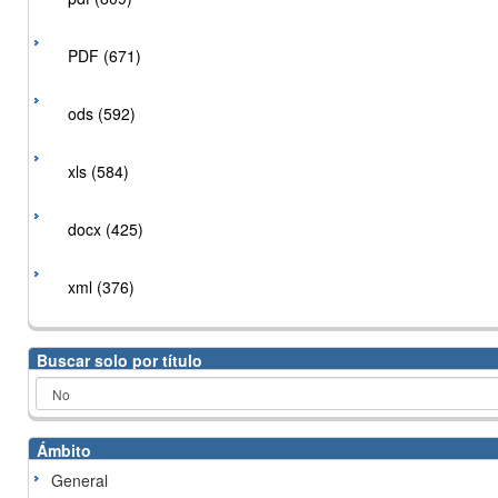
PDF (671)
ods (592)
xls (584)
docx (425)
xml (376)
Buscar solo por título
Ámbito
General