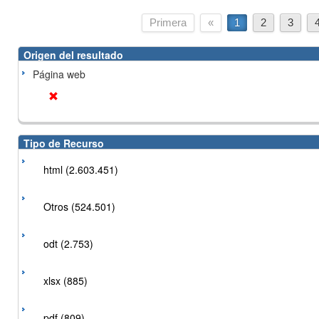
Primera
«
1
2
3
Origen del resultado
Página web
Tipo de Recurso
html (2.603.451)
Otros (524.501)
odt (2.753)
xlsx (885)
pdf (809)