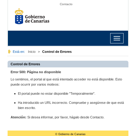
Contacto
Toggle
navigation
Está en:
Inicio
>
Control de Errores
Control de Errores
Error 500: Página no disponible
Lo sentimos, el portal al que está intentado acceder no está disponible. Esto
puede ocurrir por varios motivos:
El portal puede no estar disponible "Temporalmente".
Ha introducido un URL incorrecto. Compruebe y asegúrese de que está
bien escrito.
Atención:
Si desea informar, por favor, hágalo desde Contacto.
© Gobierno de Canarias