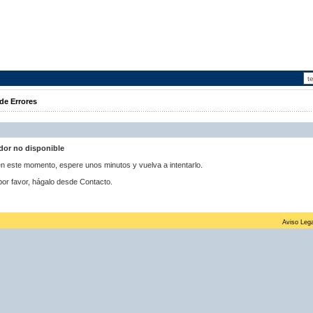
de Errores
idor no disponible
 en este momento, espere unos minutos y vuelva a intentarlo.
por favor, hágalo desde Contacto.
Aviso Lega