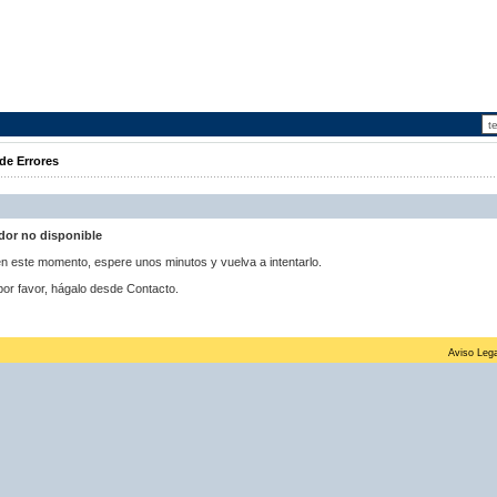
de Errores
idor no disponible
 en este momento, espere unos minutos y vuelva a intentarlo.
por favor, hágalo desde Contacto.
Aviso Lega