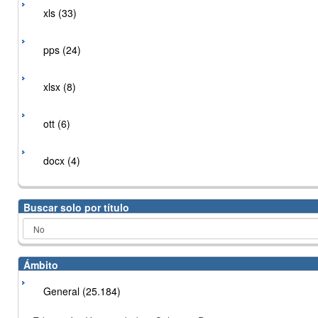
xls (33)
pps (24)
xlsx (8)
ott (6)
docx (4)
Buscar solo por título
Ámbito
General (25.184)