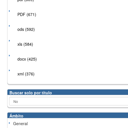
PDF (671)
ods (592)
xls (584)
docx (425)
xml (376)
Buscar solo por título
Ámbito
General