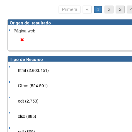
Primera
«
1
2
3
Origen del resultado
Página web
Tipo de Recurso
html (2.603.451)
Otros (524.501)
odt (2.753)
xlsx (885)
pdf (809)