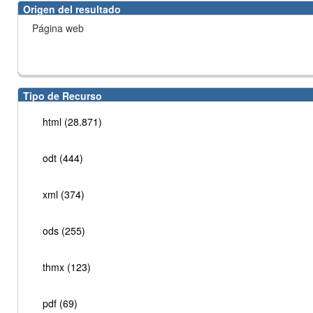
Origen del resultado
Página web
Tipo de Recurso
html (28.871)
odt (444)
xml (374)
ods (255)
thmx (123)
pdf (69)