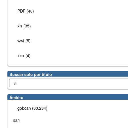
PDF (40)
xls (35)
wwf (5)
xlsx (4)
Buscar solo por título
Ámbito
gobcan (30.234)
san