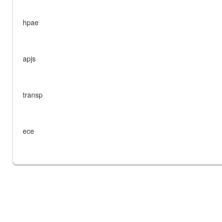
hpae
apjs
transp
ece