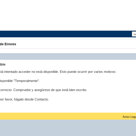
de Errores
ible
stá intentado acceder no está disponible. Esto puede ocurrir por varios motivos:
disponible "Temporalmente".
correcto. Compruebe y asegúrese de que está bien escrito.
por favor, hágalo desde Contacto.
Aviso Lega