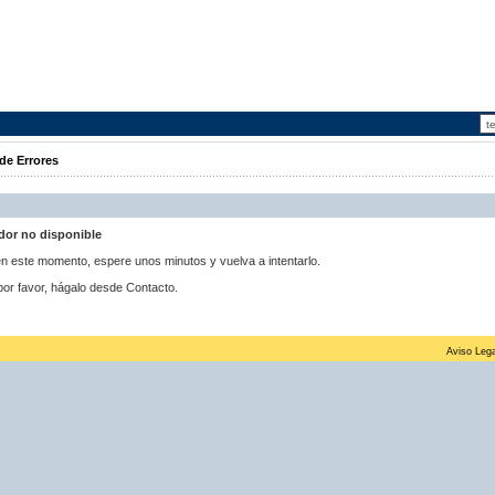
de Errores
idor no disponible
 en este momento, espere unos minutos y vuelva a intentarlo.
por favor, hágalo desde Contacto.
Aviso Lega