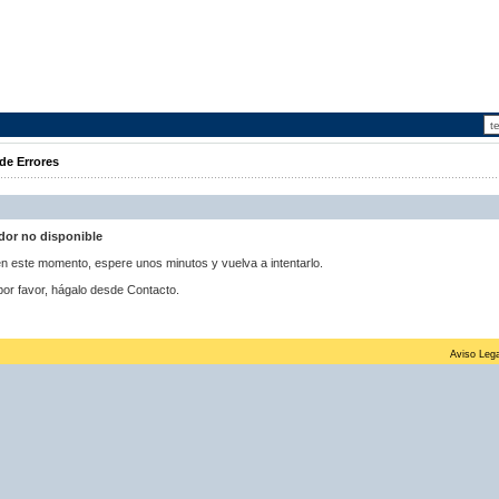
de Errores
idor no disponible
 en este momento, espere unos minutos y vuelva a intentarlo.
por favor, hágalo desde Contacto.
Aviso Lega