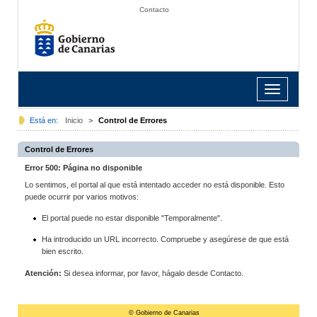
Contacto
Toggle
navigation
Está en:
Inicio
>
Control de Errores
Control de Errores
Error 500: Página no disponible
Lo sentimos, el portal al que está intentado acceder no está disponible. Esto
puede ocurrir por varios motivos:
El portal puede no estar disponible "Temporalmente".
Ha introducido un URL incorrecto. Compruebe y asegúrese de que está
bien escrito.
Atención:
Si desea informar, por favor, hágalo desde Contacto.
© Gobierno de Canarias