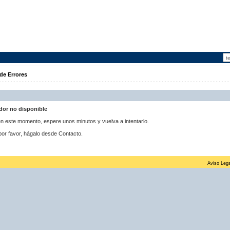
de Errores
idor no disponible
 en este momento, espere unos minutos y vuelva a intentarlo.
por favor, hágalo desde Contacto.
Aviso Lega