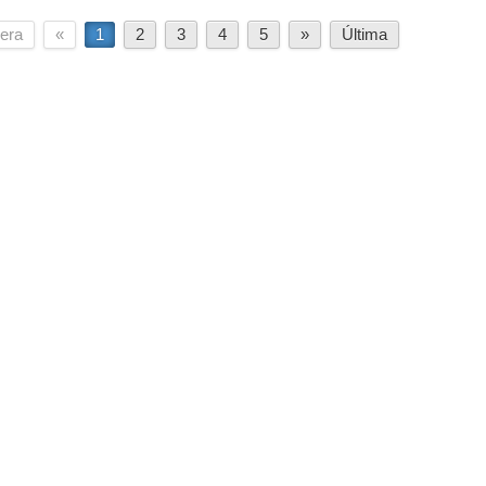
era
«
1
2
3
4
5
»
Última