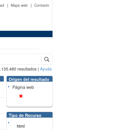
idad
|
Mapa web
|
Contacto
.135.480
resultados
|
Ayuda
Origen del resultado
Página web
Tipo de Recurso
html