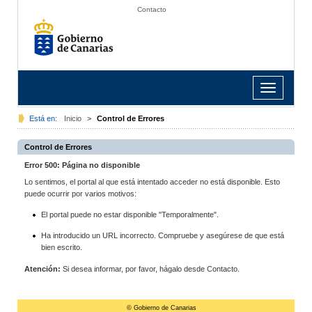
Contacto
Toggle
navigation
Está en:
Inicio
>
Control de Errores
Control de Errores
Error 500: Página no disponible
Lo sentimos, el portal al que está intentado acceder no está disponible. Esto
puede ocurrir por varios motivos:
El portal puede no estar disponible "Temporalmente".
Ha introducido un URL incorrecto. Compruebe y asegúrese de que está
bien escrito.
Atención:
Si desea informar, por favor, hágalo desde Contacto.
© Gobierno de Canarias