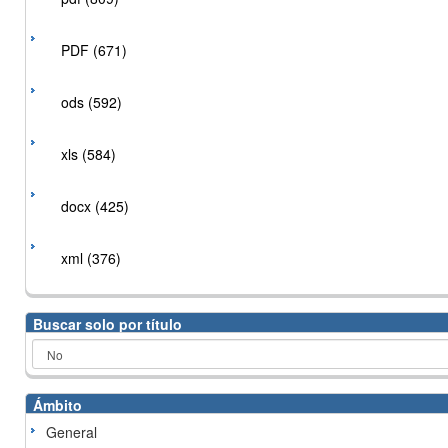
PDF (671)
ods (592)
xls (584)
docx (425)
xml (376)
Buscar solo por título
Ámbito
General