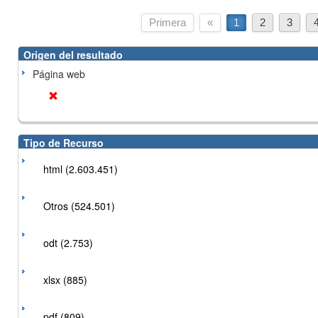
Primera
«
1
2
3
Origen del resultado
Página web
Tipo de Recurso
html (2.603.451)
Otros (524.501)
odt (2.753)
xlsx (885)
pdf (809)