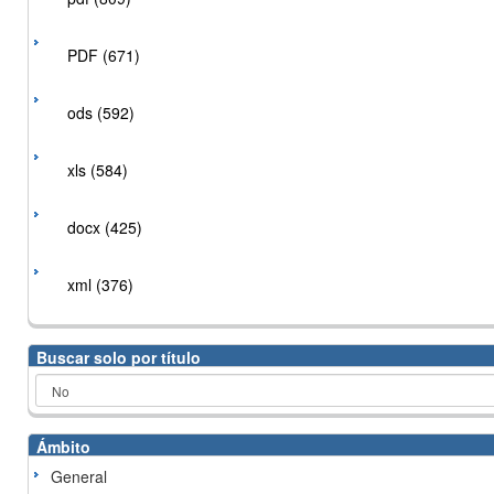
PDF (671)
ods (592)
xls (584)
docx (425)
xml (376)
Buscar solo por título
Ámbito
General