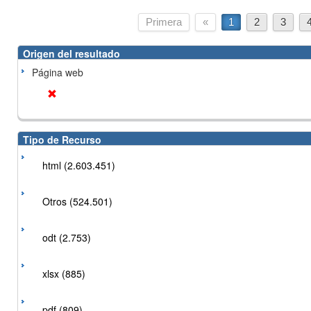
Primera
«
1
2
3
Origen del resultado
Página web
Tipo de Recurso
html (2.603.451)
Otros (524.501)
odt (2.753)
xlsx (885)
pdf (809)