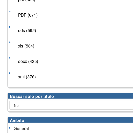
PDF (671)
ods (592)
xls (584)
docx (425)
xml (376)
Buscar solo por título
Ámbito
General