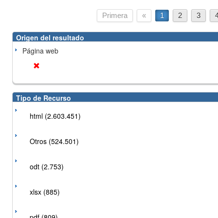
Primera
«
1
2
3
Origen del resultado
Página web
Tipo de Recurso
html (2.603.451)
Otros (524.501)
odt (2.753)
xlsx (885)
pdf (809)