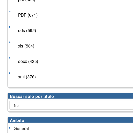
PDF (671)
ods (592)
xls (584)
docx (425)
xml (376)
Buscar solo por título
Ámbito
General