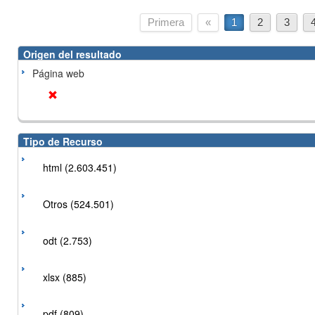
Primera
«
1
2
3
Origen del resultado
Página web
Tipo de Recurso
html (2.603.451)
Otros (524.501)
odt (2.753)
xlsx (885)
pdf (809)