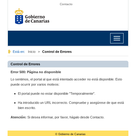
Contacto
Toggle
navigation
Está en:
Inicio
>
Control de Errores
Control de Errores
Error 500: Página no disponible
Lo sentimos, el portal al que está intentado acceder no está disponible. Esto
puede ocurrir por varios motivos:
El portal puede no estar disponible "Temporalmente".
Ha introducido un URL incorrecto. Compruebe y asegúrese de que está
bien escrito.
Atención:
Si desea informar, por favor, hágalo desde Contacto.
© Gobierno de Canarias