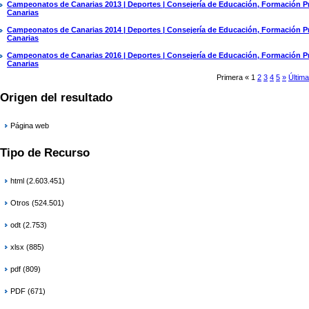
Campeonatos de Canarias 2013 | Deportes | Consejería de Educación, Formación Pro
Canarias
Campeonatos de Canarias 2014 | Deportes | Consejería de Educación, Formación Pro
Canarias
Campeonatos de Canarias 2016 | Deportes | Consejería de Educación, Formación Pro
Canarias
Primera
«
1
2
3
4
5
»
Última
Origen del resultado
Página web
Tipo de Recurso
html (2.603.451)
Otros (524.501)
odt (2.753)
xlsx (885)
pdf (809)
PDF (671)