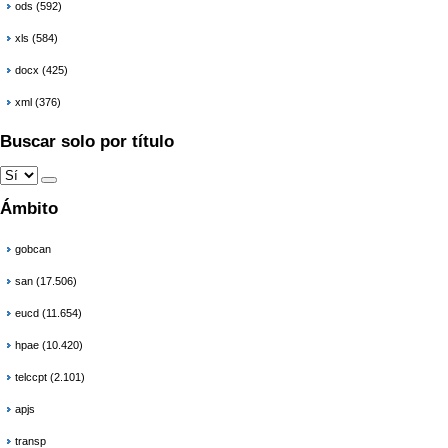
ods (592)
xls (584)
docx (425)
xml (376)
Buscar solo por título
Ámbito
gobcan
san (17.506)
eucd (11.654)
hpae (10.420)
telccpt (2.101)
apjs
transp