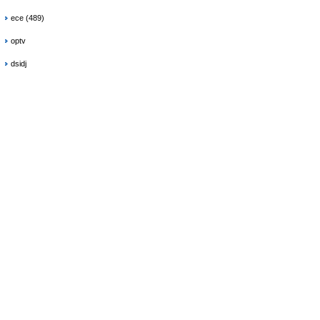
ece (489)
optv
dsidj