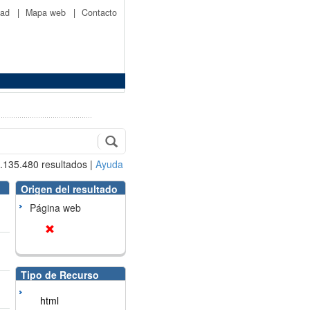
idad
|
Mapa web
|
Contacto
.135.480
resultados
|
Ayuda
Origen del resultado
Página web
Tipo de Recurso
html