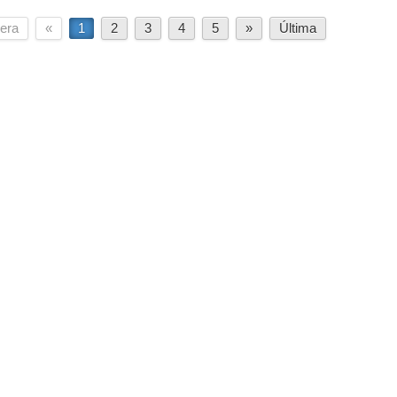
era
«
1
2
3
4
5
»
Última