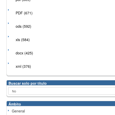
PDF (671)
ods (592)
xls (584)
docx (425)
xml (376)
Buscar solo por título
Ámbito
General