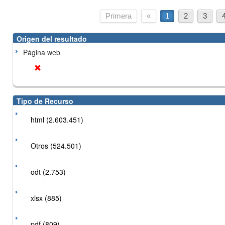
Primera
«
1
2
3
Origen del resultado
Página web
Tipo de Recurso
html (2.603.451)
Otros (524.501)
odt (2.753)
xlsx (885)
pdf (809)