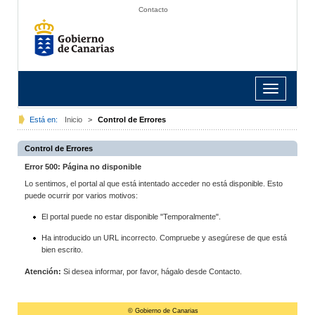
Contacto
Toggle
navigation
Está en:
Inicio
>
Control de Errores
Control de Errores
Error 500: Página no disponible
Lo sentimos, el portal al que está intentado acceder no está disponible. Esto
puede ocurrir por varios motivos:
El portal puede no estar disponible "Temporalmente".
Ha introducido un URL incorrecto. Compruebe y asegúrese de que está
bien escrito.
Atención:
Si desea informar, por favor, hágalo desde Contacto.
© Gobierno de Canarias