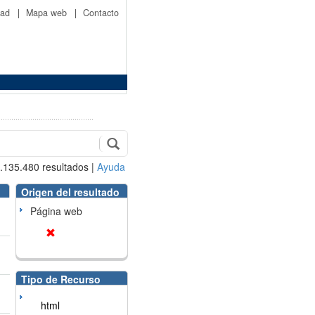
idad
|
Mapa web
|
Contacto
.135.480
resultados
|
Ayuda
Origen del resultado
Página web
Tipo de Recurso
html