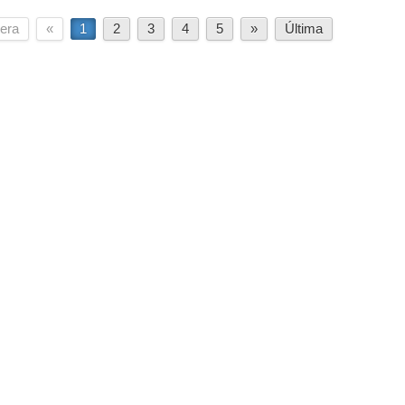
era
«
1
2
3
4
5
»
Última