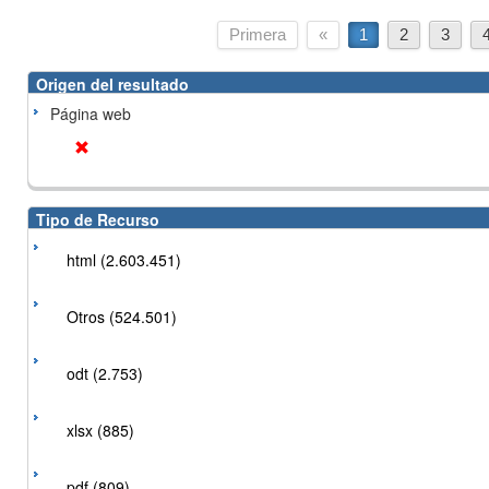
Primera
«
1
2
3
Origen del resultado
Página web
Tipo de Recurso
html (2.603.451)
Otros (524.501)
odt (2.753)
xlsx (885)
pdf (809)