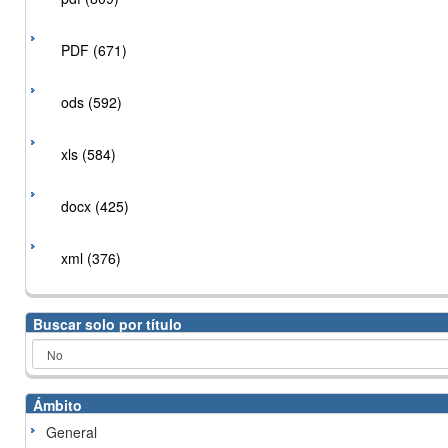
PDF (671)
ods (592)
xls (584)
docx (425)
xml (376)
Buscar solo por título
Ámbito
General