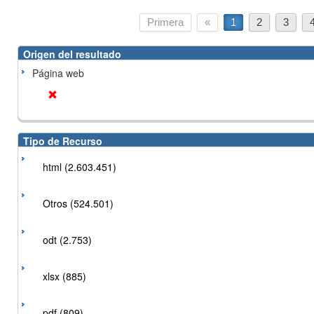
Primera
«
1
2
3
Origen del resultado
Página web
Tipo de Recurso
html (2.603.451)
Otros (524.501)
odt (2.753)
xlsx (885)
pdf (809)